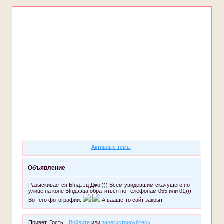
Форум
Участники
Поиск
Регистрация
Войти
Активные темы
Объявление
Разыскивается Ындээц Джо!))) Всем увидевшим скачущего по
улице на коне Ындээца обратиться по телефонам 055 или 01)))
Вот его фотографии:
А вааще-то сайт закрыт.
Привет, Гость!
Войдите
или
зарегистрируйтесь
.