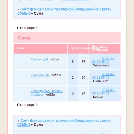
»
Сайт фэнов самой гламурной блондинки на свете-
CУМЫ!
»
Сума
Страница:
1
Сума
Последнее
Тема
Ответов
Просмотров
сообщение
2011-02-
Сумамода!
КиSSи
6
57
02 12:45:04
Sumanews
2010-09-
Сумаляпы!!!
КиSSи
2
34
03 21:08:45
Glam Sum
2010-04-
Сумадрузья, женихи
0
24
30 17:44:41
и сваты!
КиSSи
КиSSи
Страница:
1
»
Сайт фэнов самой гламурной блондинки на свете-
CУМЫ!
»
Сума